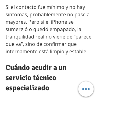
Si el contacto fue mínimo y no hay 
síntomas, probablemente no pase a 
mayores. Pero si el iPhone se 
sumergió o quedó empapado, la 
tranquilidad real no viene de "parece 
que va", sino de confirmar que 
internamente está limpio y estable.
Cuándo acudir a un 
servicio técnico 
especializado
Si el equipo no enciende, si hay 
humedad visible en lentes o pantalla
, 
si aparece una alerta de líquido al 
cargar o si el funcionamiento cambió 
después del accidente, no merece la 