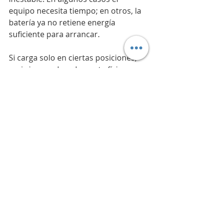
equipo necesita tiempo; en otros, la 
batería ya no retiene energía 
suficiente para arrancar.
Si carga solo en ciertas posiciones, 
casi siempre hay desgaste físico. 
Puede estar en el cable, pero 
también en el propio puerto del 
iPad. Ese síntoma no se arregla 
ignorándolo. Con el tiempo, la carga 
intermitente genera más estrés y 
puede terminar dañando el conector 
por completo.
Lo que no conviene hacer
Hay errores muy comunes cuando 
alguien intenta reparar un iPad que 