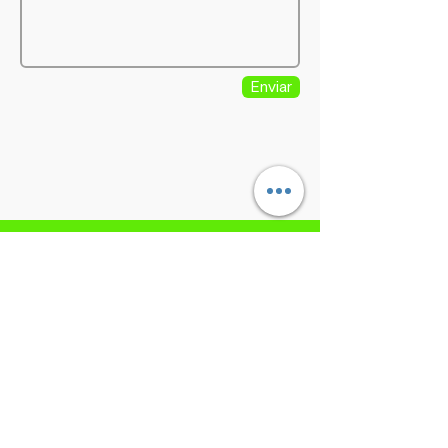
Enviar
reparaciones@technofusion.com.mx
Horarios:
Lunes - Viernes:
10:00 am
a 7:00 pm
Sábados:
10:00 am a 3:00 pm